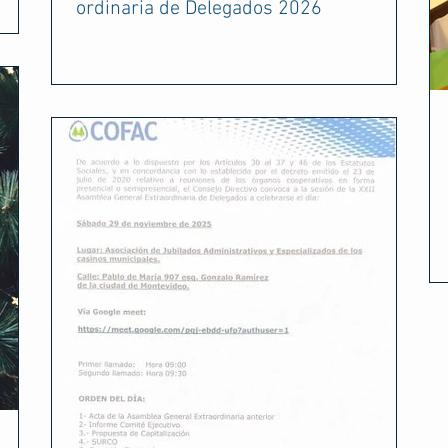
ordinaria de Delegados 2026
n
a de
stión
 el
 temas
ión.
e lo