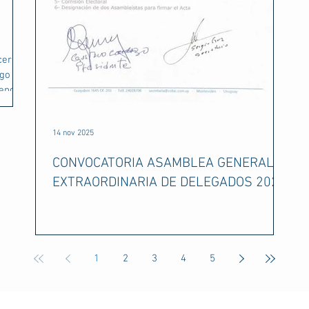
cerles
rgo de
iendo y
es
14 nov 2025
 🎄🥂
CONVOCATORIA ASAMBLEA GENERAL
EXTRAORDINARIA DE DELEGADOS 2025
1
2
3
4
5