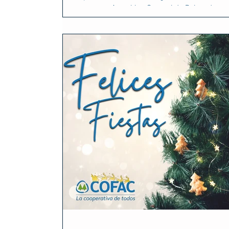
una nueva Asamblea General de Delegados, u
espacio fundamental para la vida democrátic
nuestra cooperativa. Durante la jornada se
presentaron los principales aspectos de la ge
institucional, económica y social, promoviendo
intercambio de ideas y el tratamiento de los
previstos en el orden del día para la toma de
decisiones que marcan el rumbo de la instituc
Agradecemos la presencia y el compromiso d