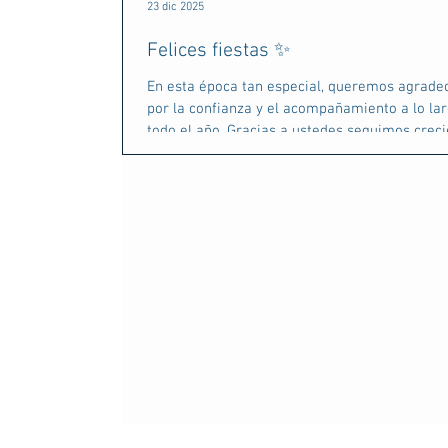
23 dic 2025
Felices fiestas ✨
En esta época tan especial, queremos agrade
por la confianza y el acompañamiento a lo la
todo el año. Gracias a ustedes seguimos crec
fortaleciendo este camino compartido. 🤝🌱 L
deseamos unas fiestas llenas de paz, unión y
buenos momentos junto a sus seres queridos.