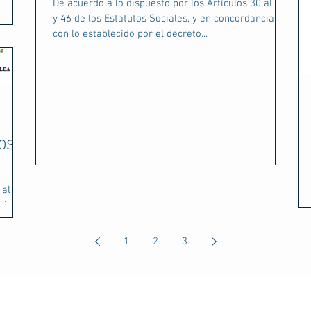
De acuerdo a lo dispuesto por los Artículos 30 al 37
lea
y 46 de los Estatutos Sociales, y en concordancia
con lo establecido por el decreto...
OS -
 al 37
cia
1
2
3