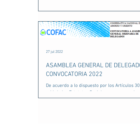
El sábado 8 de julio se celebró la 32a. Asamb
General Ordinaria de Delegados, en la cual se
informó a los sres asambleístas de lo...
27 jul 2022
ASAMBLEA GENERAL DE DELEGAD
CONVOCATORIA 2022
De acuerdo a lo dispuesto por los Artículos 30
y 46 de los Estatutos Sociales, y en concordan
con lo establecido por el decreto...