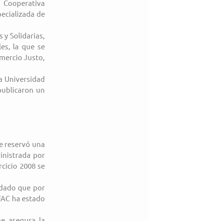
 Cooperativa 
ecializada de 
y Solidarias, 
s, la que se 
mercio Justo, 
a Universidad 
ublicaron un 
e reservó una 
inistrada por 
cicio 2008 se 
 dado que por 
AC ha estado 
e asegura la 