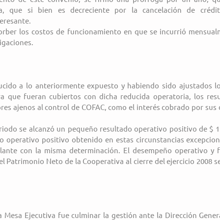
, que si bien es decreciente por la cancelación de crédito
eresante.
orber los costos de funcionamiento en que se incurrió mensualm
igaciones.
ucido a lo anteriormente expuesto y habiendo sido ajustados los
 que fueran cubiertos con dicha reducida operatoria, los resu
es ajenos al control de COFAC, como el interés cobrado por sus d
periodo se alcanzó un pequeño resultado operativo positivo de $ 1
o operativo positivo obtenido en estas circunstancias excepciona
lante con la misma determinación. El desempeño operativo y fi
 Patrimonio Neto de la Cooperativa al cierre del ejercicio 2008 se 
 Mesa Ejecutiva fue culminar la gestión ante la Dirección Genera