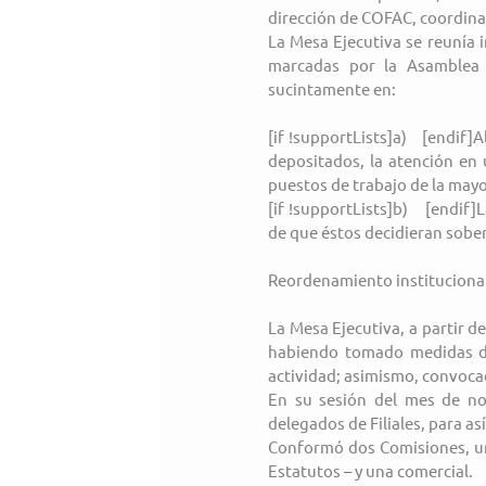
dirección de COFAC, coordinan
La Mesa Ejecutiva se reunía 
marcadas por la Asamblea 
sucintamente en:
[if !supportLists]a)    [endi
depositados, la atención en
puestos de trabajo de la mayo
[if !supportLists]b)    [endif
de que éstos decidieran sobe
Reordenamiento instituciona
La Mesa Ejecutiva, a partir de
habiendo tomado medidas de 
actividad; asimismo, convoca
En su sesión del mes de no
delegados de Filiales, para as
Conformó dos Comisiones, una
Estatutos – y una comercial.