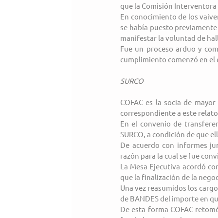
que la Comisión Interventora 
En conocimiento de los vaiven
se había puesto previamente e
manifestar la voluntad de hall
Fue un proceso arduo y comp
cumplimiento comenzó en el e
SURCO
COFAC es la socia de mayor 
correspondiente a este relato
En el convenio de transferen
SURCO, a condición de que ell
De acuerdo con informes jur
razón para la cual se fue conv
La Mesa Ejecutiva acordó con
que la finalización de la ne
Una vez reasumidos los cargos,
de BANDES del importe en que 
De esta forma COFAC retomó 