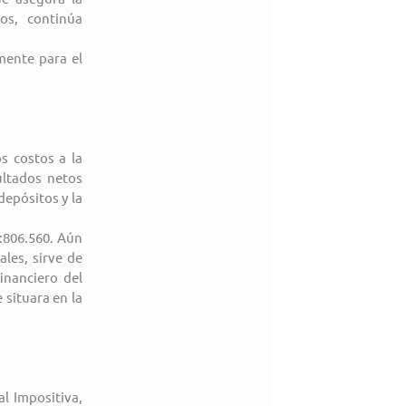
s, continúa 
ente para el 
 costos a la 
ltados netos 
epósitos y la 
:806.560. Aún 
les, sirve de 
nanciero del 
situara en la 
l Impositiva, 