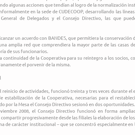
do algunas acciones que tendían al logro de la normalización inst
informalmente en la sede de CUDECOOP, desarrollando las líneas 
General de Delegados y el Consejo Directivo, las que puede
f]Alcanzar un acuerdo con BANDES, que permitiera la conservación d
 una amplia red que comprendiera la mayor parte de las casas de
ría de sus funcionarios.
]La continuidad de la Cooperativa para su reintegro a los socios, con
ranamente el porvenir de la misma.
l
l reinicio de actividades, funcionó treinta y tres veces durante el e
estabilización de la Cooperativa, necesarias para el restableci
do por la Mesa el Consejo Directivo sesionó en dos oportunidades
viembre 2008, el Consejo Directivo funcionó en forma ampliad
í compartir progresivamente desde las filiales la elaboración de los
 de carácter institucional – que se concentró especialmente en l