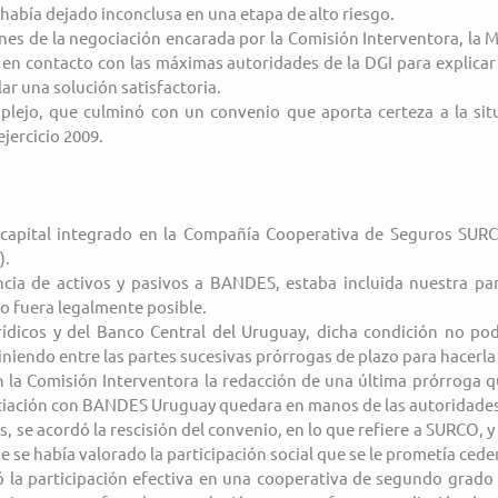
había dejado inconclusa en una etapa de alto riesgo.
es de la negociación encarada por la Comisión Interventora, la M
n contacto con las máximas autoridades de la DGI para explicar l
ar una solución satisfactoria.
lejo, que culminó con un convenio que aporta certeza a la situ
jercicio 2009.
capital integrado en la Compañía Cooperativa de Seguros SURCO
).
cia de activos y pasivos a BANDES, estaba incluida nuestra part
o fuera legalmente posible.
ídicos y del Banco Central del Uruguay, dicha condición no podí
iniendo entre las partes sucesivas prórrogas de plazo para hacerla 
 la Comisión Interventora la redacción de una última prórroga qu
gociación con BANDES Uruguay quedara en manos de las autoridades
 se acordó la rescisión del convenio, en lo que refiere a SURCO, y 
se había valorado la participación social que se le prometía ceder
la participación efectiva en una cooperativa de segundo grado d