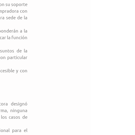
on su soporte 
ompradora con 
a sede de la 
ponderán a la 
ar la función 
suntos de la 
n particular 
esible y con 
ora designó 
rma, ninguna 
los casos de 
onal para el 