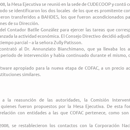
08, la Mesa Ejecutiva se reunió en la sede de CUDECOOP y contó c
odo se identificaron los dos locales  de los que es promitente c
ueron transferidos a BANDES, los que fueron acondicionados par
nes de su Dirección.
 del Contador Batlle González para ejercer las tareas que corres
nzada la actividad económica. El Consejo Directivo decidió adjudic
tiempo parcial – a la señora Zully Patisson.
 contrató al Dr. Annunziato Bianchimano, que ya llevaba los a
periodo de intervención y había continuado durante el mismo, co
tware apropiado para la nueva etapa de COFAC, a un precio acc
tituciones similares.
 a la reasunción de las autoridades, la Comisión Intervent
quienes fueron propuestos por la Mesa Ejecutiva. De esta fo
 relación con entidades a las que COFAC pertenece, como son 
008, se restablecieron los contactos con la Corporación Naci