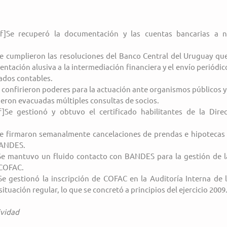
ndif]Se recuperó la documentación y las cuentas bancarias a 
f]Se cumplieron las resoluciones del Banco Central del Uruguay que 
ntación alusiva a la intermediación financiera y el envío periódic
tados contables.
]Se confirieron poderes para la actuación ante organismos públicos y
]Fueron evacuadas múltiples consultas de socios.
if]Se gestionó y obtuvo el certificado habilitantes de la Direc
if]Se firmaron semanalmente cancelaciones de prendas e hipotecas
BANDES.
if]Se mantuvo un fluido contacto con BANDES para la gestión de l
 COFAC.
f]Se gestionó la inscripción de COFAC en la Auditoría Interna de l
situación regular, lo que se concretó a principios del ejercicio 2009
ividad