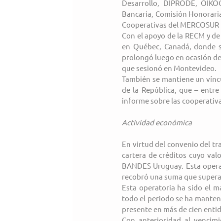
Desarrollo, DIPRODE, OIKOC
Bancaria, Comisión Honoraria
Cooperativas del MERCOSUR 
Con el apoyo de la RECM y de l
en Québec, Canadá, donde se
prolongó luego en ocasión de
que sesionó en Montevideo.
También se mantiene un víncul
de la República, que – entre
informe sobre las cooperativa
Actividad económica
En virtud del convenio del tr
cartera de créditos cuyo val
BANDES Uruguay. Esta operació
recobró una suma que supera 
Esta operatoria ha sido el m
todo el periodo se ha manten
presente en más de cien entid
Con anterioridad al vencim