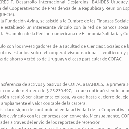
REDIT, Desarrollo Internacional Desjardins, BANDES Uruguay,
 del Cooperativismo de Presidencia de la República y Reunión Esp
(RECM).
a Fundación Avina, se asistió a la Cumbre de las Finanzas Sociales 
 estableció un interesante vínculo con la red de bancos sociale
 la Asamblea de la Red Iberoamericana de Economía Solidaria y Co
o con los investigadores de la Facultad de Ciencias Sociales de l
 otros estudios sobre el cooperativismo nacional – emitieron y p
s de ahorro y crédito de Uruguay y el caso particular de COFAC.
ansferencia de activos y pasivos de COFAC a BANDES, la primera s
or contable neto era de $ 25:230.497, la que continuó siendo adm
n resultó ser altamente exitosa, ya que hasta el cierre del ejer
ampliamente el valor contable de la cartera.
ás claro signo de continuidad en la actividad de la Cooperativa,
ido el vínculo con las empresas con convenio. Mensualmente, COF
ades a través del envío de los reportes de retención.
iento de este convenio, se firmó una prórroga por un año, qu