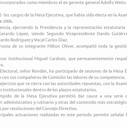
 incorporados como miembros el ex gerente general Adolfo Weiss y
ó  los cargos de la Mesa Ejecutiva, que había sido electa en la Asa
e 2006.
ncia, ejerciendo la Presidencia y la representación estatutaria 
erardo López, siendo Segundo Vicepresidente Danilo Gutiérrez
ardo Rodríguez y Vocal Carlos Díaz.
ersona de su integrante Milton Oliver, acompañó toda la gestió
sor Institucional Miguel Cardozo, que permanentemente respal
vo.
Electoral, señor Rondán, ha participado de sesiones de la Mesa Ej
 con sus compañeros de Comisión las labores de su competencia.
ejercicio que se cierra con las autoridades repuestas, con la Asamb
 institucionales dentro de los plazos estatutarios.
umpido de la Mesa Ejecutiva permitió dar cauce a una serie 
r administrativo y rutinario y otras del contenido más estratégic
 por resoluciones del Consejo Directivo.
cipales actuaciones realizadas en este periodo permite señalar l