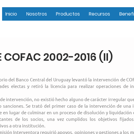
Inicio
Nosotros
Productos
Recursos
Benefi
 COFAC 2002-2016 (II)
ctorio del Banco Central del Uruguay levantó la intervención de COF
ades electas y retiró la licencia para realizar operaciones de i
e intervención, no existió hecho alguno de carácter irregular que
 sanciones. Se trató del primer caso de la intervención de una i
 en lugar de culminar en un proceso de disolución y liquidación d
tantes de los socios, una vez cumplidos los objetivos fijados
ivos a otra institución.
isión Interventora requirió apoyos, opiniones y gestiones a los m