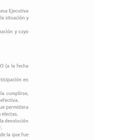
esa Ejecutiva 
a situación y 
ación y cuyo 
 (a la fecha 
icipación en 
a cumplirse, 
efectiva.
e permitiera 
 electas.
la devolución 
.
e la que fue 