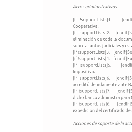
Actos administrativos
[if !supportLists]1.    [e
Cooperativa.
[if !supportLists]2.    [endi
eliminación de toda la docume
sobre asuntos judiciales y es
[if !supportLists]3.    [endif
[if !supportLists]4.    [endif
[if !supportLists]5.    [end
Impositiva.
[if !supportLists]6.    [end
acreditó debidamente ante 
[if !supportLists]7.    [end
dicho banco administra para
[if !supportLists]8.    [endi
expedición del certificado de 
Acciones de soporte de la act