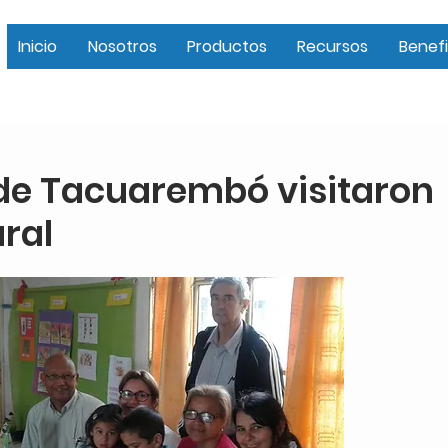
Inicio
Nosotros
Productos
Recursos
Benefi
 de Tacuarembó visitaron
ural