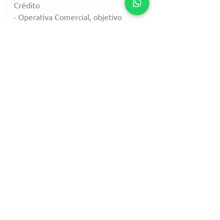
Crédito
- Operativa Comercial, objetivo 
inmediato, operatoria general y 
nuevos procesos.
- Gestión de Cobranza y Recupero
- Nuevos Productos
Comentarios
Escribir un comentario...