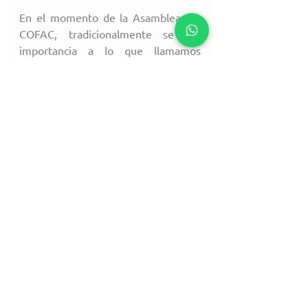
En el momento de la Asamblea, en 
COFAC, tradicionalmente se dio 
importancia a lo que llamamos 
“tiempo de espera” previo.
Se trata del primer contacto con el 
socio que asiste, el saludo inicial y es 
común que se compartan videos, 
audiovisuales, u otros elementos que 
puedan ser de interés y atractivos 
para los asistentes.
En muchas oportunidades, luego del 
tratamiento de los temas formales, 
se da un espacio para incluir temas 
locales que puedan motivar la 
participación y que puedan ser 
insumos, también, para acciones 
futuras de la cooperativa.